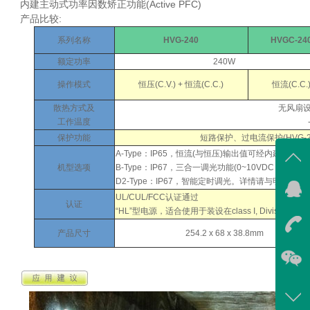
内建主动式功率因数矫正功能(Active PFC)
产品比较:
系列名称
HVG-240
HVGC-24
额定功率
240W
操作模式
恒压(C.V.) + 恒流(C.C.)
恒流(C.C.
散热方式及
无风扇
工作温度
保护功能
短路保护、过电流保护(HVG-24
A-Type：IP65，恒流(与恒压)输出值可经内建电位器
机型选项
B-Type：IP67，三合一调光功能(0~10VDC，10V
D2-Type：IP67，智能定时调光。详情请与明纬联系
在线
UL/CUL/FCC认证通过
认证
“HL”型电源，适合使用于装设在class I, Division 
我
产品尺寸
254.2 x 68 x 38.8mm
在
咨询
400-