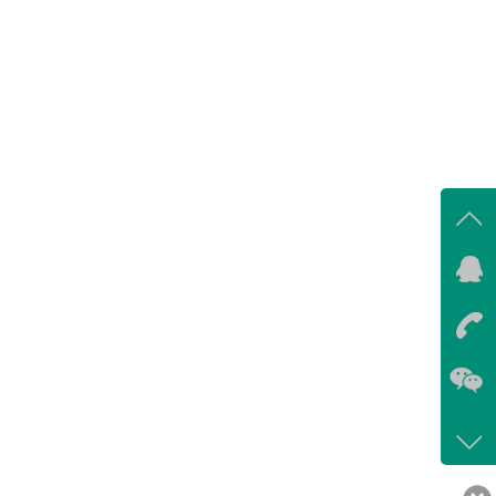
在线
我
在
咨询
400-
客服