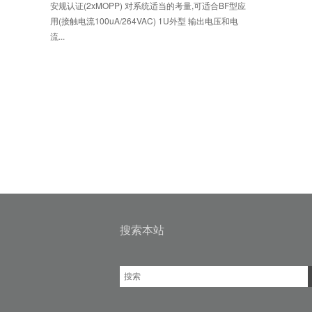
安规认证(2xMOPP) 对系统适当的考量,可适合BF型应
用(接触电流100uA/264VAC) 1U外型 输出电压和电
流...
搜索本站