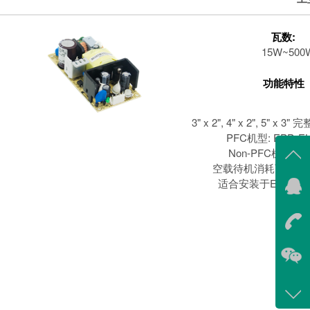
瓦数:
15W~500
功能特性
3" x 2", 4" x 2", 5" 
PFC机型: EPP, E
Non-PFC机型: 
空载待机消耗瓦数<0.1
适合安装于ErP相
在线
我
在
咨询
400-