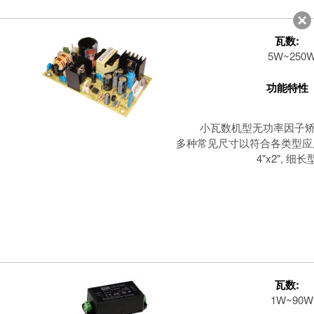
客服
639
瓦数:
5W~250
功能特性
小瓦数机型无功率因子矫正
多种常见尺寸以符合各类型应用: 7"x
4"x2", 细长
瓦数:
1W~90W