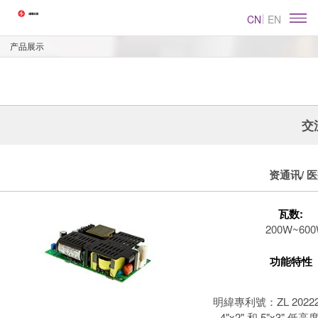
CN
EN
产品展示
交
资通讯/ 医
瓦数:
200W~60
功能特性
明緯專利號：ZL 202223
4"x2" 和 5"x3" 